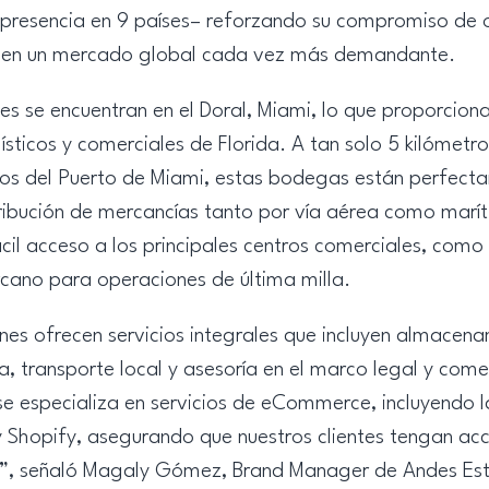
presencia en 9 países– reforzando su compromiso de of
tes en un mercado global cada vez más demandante.
es se encuentran en el Doral, Miami, lo que proporciona
gísticos y comerciales de Florida. A tan solo 5 kilómetr
tos del Puerto de Miami, estas bodegas están perfect
stribución de mercancías tanto por vía aérea como marí
il acceso a los principales centros comerciales, como 
cano para operaciones de última milla.
nes ofrecen servicios integrales que incluyen almacena
a, transporte local y asesoría en el marco legal y com
 se especializa en servicios de eCommerce, incluyendo 
hopify, asegurando que nuestros clientes tengan acce
les”, señaló Magaly Gómez, Brand Manager de Andes Es