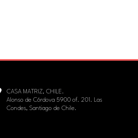
CASA MATRIZ, CHILE.
Alonso de Córdova 5900 of. 201. Las
Condes, Santiago de Chile.