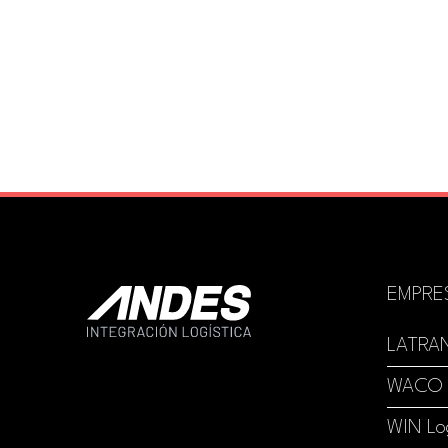
EMPRE
LATRA
WACO
WIN Log